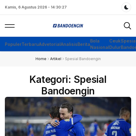
Kamis, 6 Agustus 2026 - 14:30:29
Dar
Bola
Ceuk
Spesia
Populer
Terbaru
Advetorial
Analisis
Berita
Nasional
Dulur
Bando
Home
Artikel
Spesial Bandoengin
Kategori: Spesial
Bandoengin