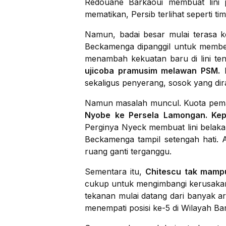
Redouane Barkaoui membuat lini p
mematikan, Persib terlihat seperti tim
Namun, badai besar mulai terasa k
Beckamenga dipanggil untuk membela 
menambah kekuatan baru di lini t
ujicoba pramusim melawan PSM.
L
sekaligus penyerang, sosok yang di
Namun masalah muncul. Kuota pemai
Nyobe ke Persela Lamongan. Kep
Perginya Nyeck membuat lini belakan
Beckamenga tampil setengah hati.
ruang ganti terganggu.
Sementara itu,
Chitescu tak mampu
cukup untuk mengimbangi kerusakan 
tekanan mulai datang dari banyak ar
menempati posisi ke-5 di Wilayah Bar