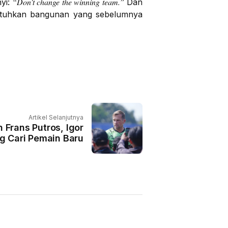
“Don’t change the winning team.”
yi:
Dan
runtuhkan bangunan yang sebelumnya
Artikel Selanjutnya
 Frans Putros, Igor
g Cari Pemain Baru