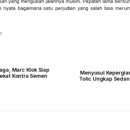
san yang mengubah jalannya musim. Pepatah lama berbun
kti nyata bagaimana satu perjudian yang salah bisa me
n
.
aga, Marc Klok Siap
Menyusul Kepergian
ekat Kontra Semen
Tolic Ungkap Sedan