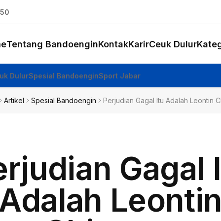
:51
e
Tentang Bandoengin
Kontak
Karir
Ceuk Dulur
Kateg
uk Dulur
Spesial Bandoengin
Sport Jabar
Artikel
Spesial Bandoengin
Perjudian Gagal Itu Adalah Leontin C
rjudian Gagal 
Adalah Leonti