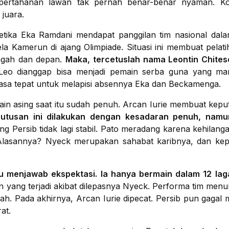
ertahanan lawan tak pernah benar-benar nyaman. Komb
 juara.
etika Eka Ramdani mendapat panggilan tim nasional dal
Kamerun di ajang Olimpiade. Situasi ini membuat pelatih 
engah dan depan.
Maka, tercetuslah nama Leontin Chites
eo dianggap bisa menjadi pemain serba guna yang ma
rasa tepat untuk melapisi absennya Eka dan Beckamenga.
n asing saat itu sudah penuh. Arcan Iurie membuat kepu
utusan ini dilakukan dengan kesadaran penuh, namun
g Persib tidak lagi stabil. Pato meradang karena kehilan
 Alasannya? Nyeck merupakan sahabat karibnya, dan ke
 menjawab ekspektasi. Ia hanya bermain dalam 12 lag
yang terjadi akibat dilepasnya Nyeck. Performa tim menur
ah. Pada akhirnya, Arcan Iurie dipecat. Persib pun gagal m
at.