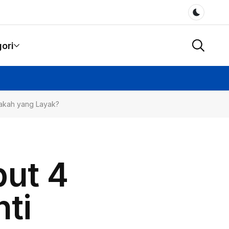
Dark m
ori
apakah yang Layak?
but 4
nti