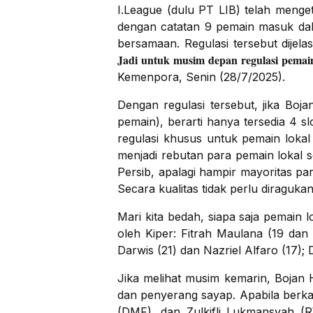
I.League (dulu PT LIB) telah meng
dengan catatan 9 pemain masuk dal
bersamaan. Regulasi tersebut dijel
Jadi untuk musim depan regulasi pemain
Kemenpora, Senin (28/7/2025).
Dengan regulasi tersebut, jika Bo
pemain), berarti hanya tersedia 4 s
regulasi khusus untuk pemain lokal
menjadi rebutan para pemain lokal s
Persib, apalagi hampir mayoritas pa
Secara kualitas tidak perlu diraguk
Mari kita bedah, siapa saja pemain 
oleh Kiper: Fitrah Maulana (19 da
Darwis (21) dan Nazriel Alfaro (17);
Jika melihat musim kemarin, Bojan H
dan penyerang sayap. Apabila berkac
(DMF), dan Zulkifli Lukmansyah (R