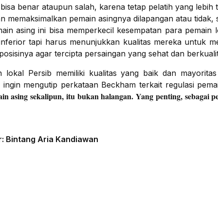
is, bisa benar ataupun salah, karena tetap pelatih yang lebi
an memaksimalkan pemain asingnya dilapangan atau tidak, s
main asing ini bisa memperkecil kesempatan para pemain 
inferior tapi harus menunjukkan kualitas mereka untuk mere
osisinya agar tercipta persaingan yang sehat dan berkualit
lokal Persib memiliki kualitas yang baik dan mayorit
s ingin mengutip perkataan Beckham terkait regulasi pema
in asing sekalipun, itu bukan halangan. Yang penting, sebagai 
or: Bintang Aria Kandiawan