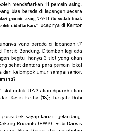
oleh mendaftarkan 11 pemain asing,
ang bisa berada di lapangan secara
lasi pemain asing 7-9-11 itu sudah final.
boleh didaftarkan,"
ucapnya di Kantor
singnya yang berada di lapangan (7
ad Persib Bandung. Ditambah lagi ada
ngan begitu, hanya 3 slot yang akan
ang sehat diantara para pemain lokal
ia dari kelompok umur sampai senior.
im inti?
 1 slot untuk U-22 akan diperebutkan
dan Kevin Pasha (18); Tengah: Robi
 posisi bek sayap kanan, gelandang,
n Kakang Rudianto (RWB), Robi Darwis
a coret Robi Darwis dari perebutan