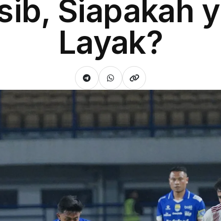
sib, Siapakah 
Layak?