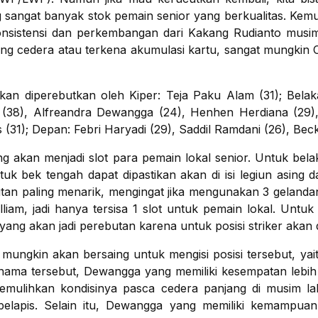
g sangat banyak stok pemain senior yang berkualitas. Kemu
 konsistensi dan perkembangan dari Kakang Rudianto musi
ang cedera atau terkena akumulasi kartu, sangat mungkin 
akan diperebutkan oleh Kiper: Teja Paku Alam (31); Bel
(38), Alfreandra Dewangga (24), Henhen Herdiana (29),
 (31); Depan: Febri Haryadi (29), Saddil Ramdani (26), Bec
ang akan menjadi slot para pemain lokal senior. Untuk be
ntuk bek tengah dapat dipastikan akan di isi legiun asing da
utan paling menarik, mengingat jika mengunakan 3 geland
lliam, jadi hanya tersisa 1 slot untuk pemain lokal. Untuk
ng akan jadi perebutan karena untuk posisi striker akan d
ungkin akan bersaing untuk mengisi posisi tersebut, yai
nama tersebut, Dewangga yang memiliki kesempatan lebih b
memulihkan kondisinya pasca cedera panjang di musim 
 pelapis. Selain itu, Dewangga yang memiliki kemampu