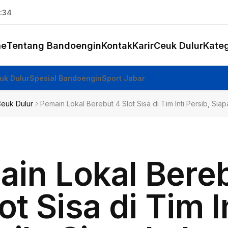
:35
e
Tentang Bandoengin
Kontak
Karir
Ceuk Dulur
Kateg
uk Dulur
Spesial Bandoengin
Sport Jabar
euk Dulur
Pemain Lokal Berebut 4 Slot Sisa di Tim Inti Persib, Si
in Lokal Bere
ot Sisa di Tim I