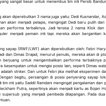
 yang sangat besar untuk menembus tim inti Persib Bandu
ang akan diperebutkan 3 nama juga yaitu: Dedi Kusnandar, 
an akan menjadi pelapis, mengingat Dedi baru pulih dar
an performa terbaiknya. Jadi tersisa 2 nama Klok da
guler menjadi pemain inti tapi mereka akan bergantian
erang sayap (RWF/LWF) akan diperebutkan oleh: Febri Hary
di dan Dimas Drajad, menurut penulis, mereka akan di plot
h berjuang untuk mengembalikan performa terbaiknya p
 kesempatan untuk mengisi posisi lain, seperti Dimas wa
a adalah striker. Dan untuk Febri jika melihat eksperimen da
Dengan begitu, persaingan di posisi penyerang sayap lo
i tim inti yaitu Saddil Ramdani mengingat pengalaman dan
 Beckham Putra, sepertinya akan menjadi kartu as Bojan H
 supersub yang menjadi pembeda dilapangan. Pada dua 
ntuan.