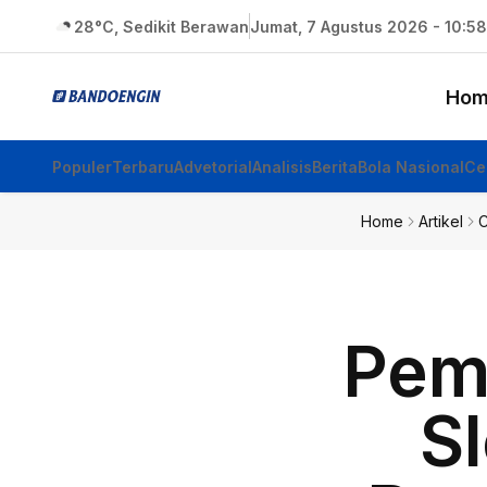
28°C, Sedikit Berawan
Jumat, 7 Agustus 2026 - 10:58
Hom
Populer
Terbaru
Advetorial
Analisis
Berita
Bola Nasional
Ce
Home
Artikel
C
Pema
Sl