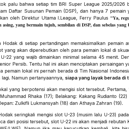
etok palu bahwa setiap tim BRI Super League 2025/2026 b
am Daftar Susunan Pemain (DSP), dan hanya 7 pemain y
"Ya, regu
askan oleh Direktur Utama I.League, Ferry Paulus
 asing, yang bermain tujuh, sembilan di DSP, dan sebelas yang 
jan Hodak di setiap pertandingan memaksimalkan pemain a
lot yang akan diperebutkan oleh para pemain lokal di sku
 U-22 yang wajib dimainkan minimal selama 45 menit. De
enior Persib. Tentu hal ini akan menciptakan persaingan y
ra pemain lokal ini pernah berada di Tim Nasional Indones
an lagi. Namun pertanyaannya,
siapa yang layak berada di t
lokal yang berpotensi akan mengisi slot tersebut. Pertama,
n Muhammad Rhaka (17); Belakang: Kakang Rudianto (22) 
 Depan: Zulkifli Lukmansyah (18) dan Athaya Zahran (19).
odak seringkali mengisi slot U-23 (musim lalu U-23) pada
a dari posisi tersebut, slot U-22 ini akan menjadi rebuta
WF/LWF). Namun jika mau kerucutkan kembali, kita bis