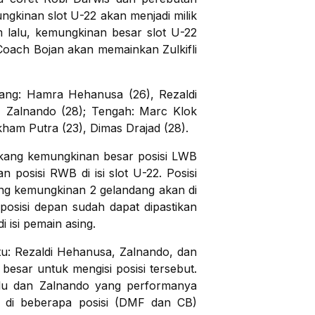
ngkinan slot U-22 akan menjadi milik
m lalu, kemungkinan besar slot U-22
Coach Bojan akan memainkan Zulkifli
akang: Hamra Hehanusa (26), Rezaldi
 Zalnando (28); Tengah: Marc Klok
kham Putra (23), Dimas Drajad (28).
lakang kemungkinan besar posisi LWB
n posisi RWB di isi slot U-22. Posisi
ang kemungkinan 2 gelandang akan di
 posisi depan sudah dapat dipastikan
i isi pemain asing.
tu: Rezaldi Hehanusa, Zalnando, dan
esar untuk mengisi posisi tersebut.
lalu dan Zalnando yang performanya
an di beberapa posisi (DMF dan CB)