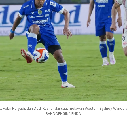
s, Febri Haryadi, dan Dedi Kusnandar saat melawan Western Sydney Wandere
(BANDOENGIN/JENDAI)