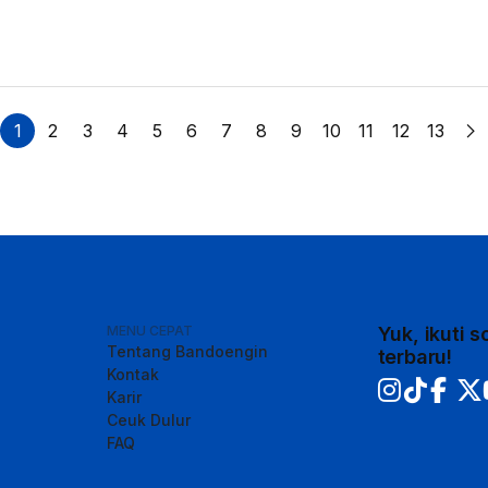
1
2
3
4
5
6
7
8
9
10
11
12
13
MENU CEPAT
Yuk, ikuti 
Tentang Bandoengin
terbaru!
Kontak
Karir
Ceuk Dulur
FAQ