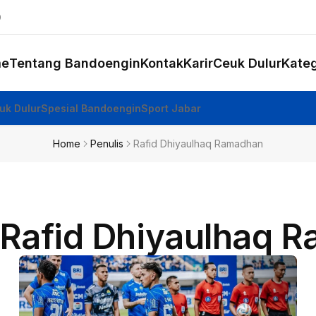
e
Tentang Bandoengin
Kontak
Karir
Ceuk Dulur
Kateg
uk Dulur
Spesial Bandoengin
Sport Jabar
Home
Penulis
Rafid Dhiyaulhaq Ramadhan
: Rafid Dhiyaulhaq 