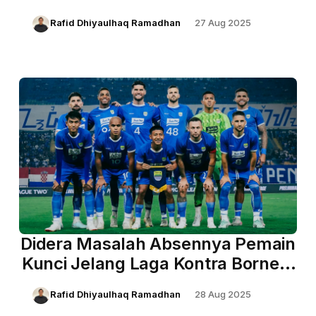
Rafid Dhiyaulhaq Ramadhan
27 Aug 2025
Didera Masalah Absennya Pemain
Kunci Jelang Laga Kontra Borneo,
Coach Bojan Tak Mau Ambil
Rafid Dhiyaulhaq Ramadhan
28 Aug 2025
Pusing