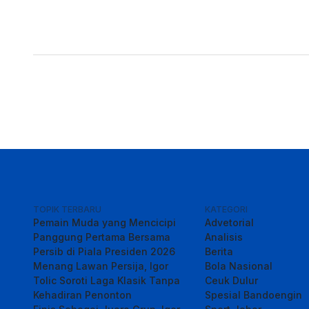
TOPIK TERBARU
KATEGORI
Pemain Muda yang Mencicipi
Advetorial
Panggung Pertama Bersama
Analisis
Persib di Piala Presiden 2026
Berita
Menang Lawan Persija, Igor
Bola Nasional
Tolic Soroti Laga Klasik Tanpa
Ceuk Dulur
Kehadiran Penonton
Spesial Bandoengin